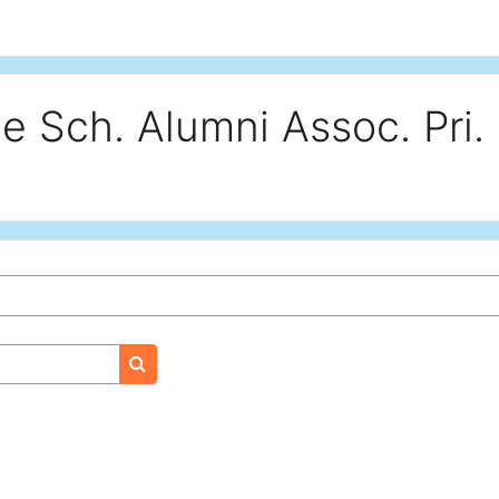
e Sch. Alumni Assoc. Pri.
搜尋課程