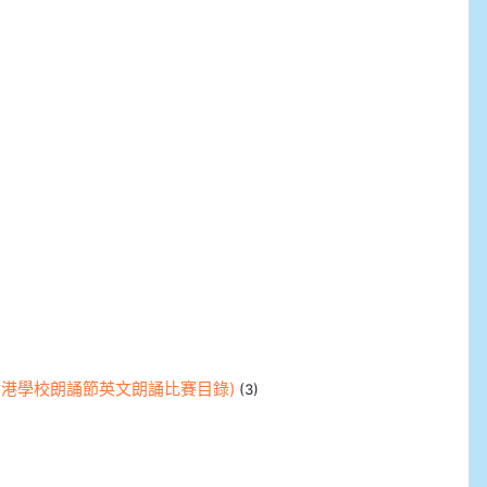
s (第七十七屆香港學校朗誦節英文朗誦比賽目錄)
(3)