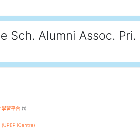
e Sch. Alumni Assoc. Pri.
上學習平台
(1)
PEP iCentre)