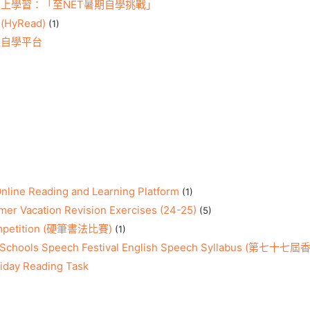
上學習：「至NET暑期自學挑戰」
yRead)
(1)
上自學平台
nline Reading and Learning Platform
(1)
er Vacation Revision Exercises (24-25)
(5)
ompetition (硬筆書法比賽)
(1)
ng Schools Speech Festival English Speech Syllabu
liday Reading Task