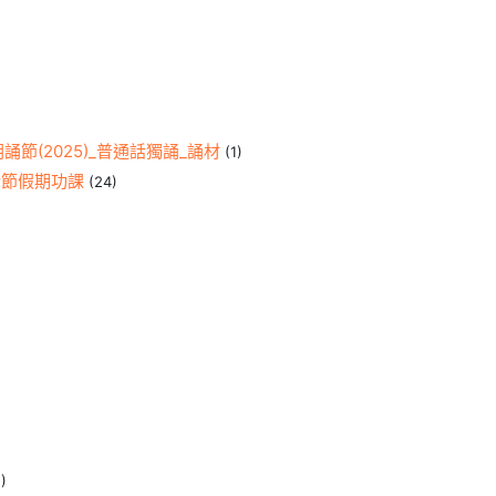
誦節(2025)_普通話獨誦_誦材
(1)
復活節假期功課
(24)
)