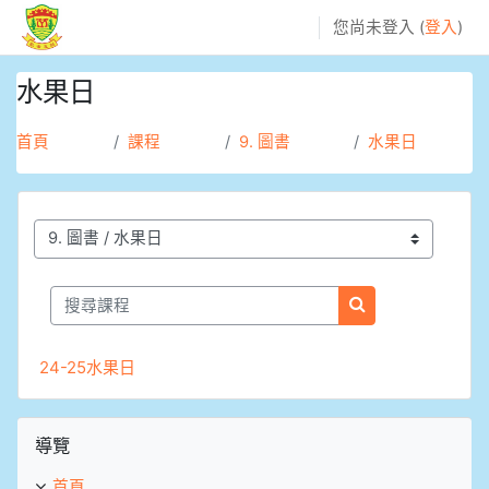
跳至主內容
您尚未登入 (
登入
)
水果日
首頁
課程
9. 圖書
水果日
課程類別
搜尋課程
搜尋課程
24-25水果日
跳過導覽區塊
導覽
首頁