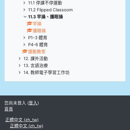
11.1 停課不停運動
11.2 Flipped Classoom
11.3 早操、護眼操
早操
護眼操
P1-3 體育
P4-6 體育
運動教室
12. 課外活動
13. 言語治療
14. 教師電子學習工作坊
您尚未登入 (
登入
)
首頁
正體中文 ‎(zh_tw)‎
正體中文 ‎(zh_tw)‎