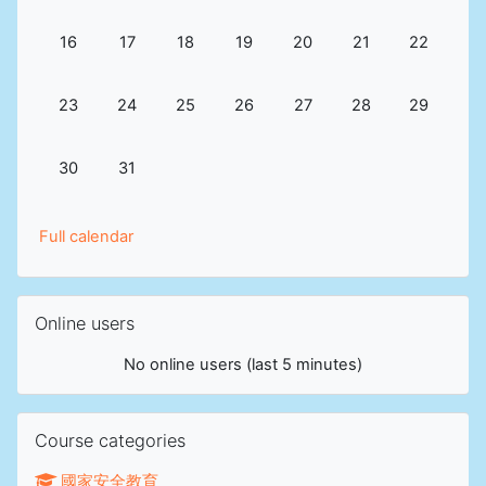
No events, Sunday, 16 August
No events, Monday, 17 August
No events, Tuesday, 18 August
No events, Wednesday, 19 Augus
No events, Thursday, 20 
No events, Friday,
No events,
16
17
18
19
20
21
22
No events, Sunday, 23 August
No events, Monday, 24 August
No events, Tuesday, 25 August
No events, Wednesday, 26 Augus
No events, Thursday, 27 
No events, Friday,
No events,
23
24
25
26
27
28
29
No events, Sunday, 30 August
No events, Monday, 31 August
30
31
Full calendar
Skip Online users
Online users
No online users (last 5 minutes)
Skip Course categories
Course categories
國家安全教育