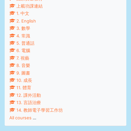
上載功課連結
1. 中文
2. English
3. 數學
4. 常識
5. 普通話
6. 電腦
7. 視藝
8. 音樂
9. 圖書
10. 成長
11. 體育
12. 課外活動
13. 言語治療
14. 教師電子學習工作坊
All courses
...