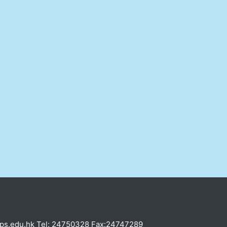
laps.edu.hk Tel: 24750328 Fax:24747289