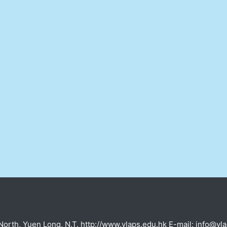
orth, Yuen Long, N.T. http://www.ylaps.edu.hk E-mail: info@y