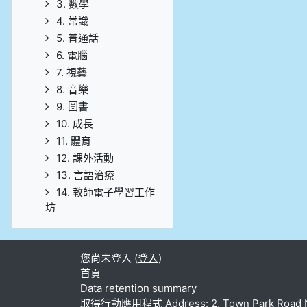
3. 數學
4. 常識
5. 普通話
6. 電腦
7. 視藝
8. 音樂
9. 圖書
10. 成長
11. 體育
12. 課外活動
13. 言語治療
14. 教師電子學習工作
坊
您尚未登入 (
登入
)
首頁
Data retention summary
取得行動應用程式
Address: 2, Town Park Road N