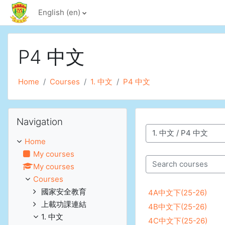
Skip to main content
English ‎(en)‎
P4 中文
Home
Courses
1. 中文
P4 中文
Skip Navigation
Navigation
Course categories
Home
My courses
My courses
Search courses
Courses
國家安全教育
4A中文下(25-26)
上載功課連結
4B中文下(25-26)
1. 中文
4C中文下(25-26)