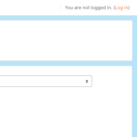
You are not logged in. (
Log in
)