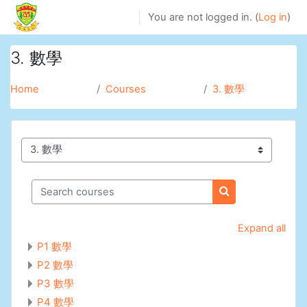
Skip to main content
You are not logged in. (
Log in
)
3. 數學
Home
Courses
3. 數學
Course categories
Search courses
Search courses
Expand all
P1 數學
P2 數學
P3 數學
P4 數學